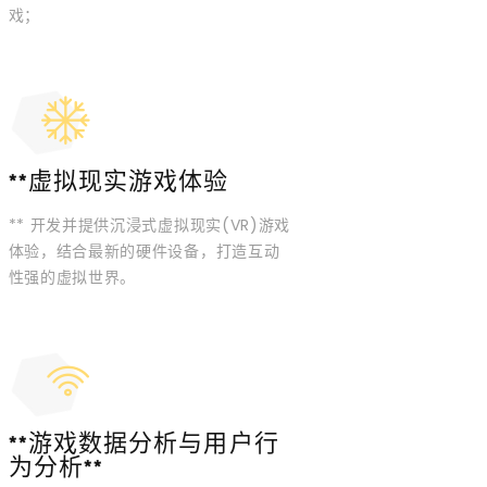
戏；
**虚拟现实游戏体验
** 开发并提供沉浸式虚拟现实(VR)游戏
体验，结合最新的硬件设备，打造互动
性强的虚拟世界。
**游戏数据分析与用户行
为分析**