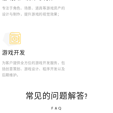
专注于角色、场景、道具等游戏资产的
设计与制作，提升游戏的视觉效果；
游戏开发
为客户提供全方位的游戏开发服务，包
括创意策划、游戏设计、程序开发以及
后期维护。
常见的问题解答?
F A Q