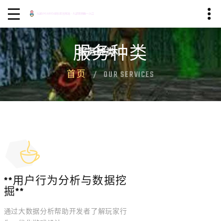
服务种类
首页
OUR SERVICES
**用户行为分析与数据挖
掘**
通过大数据分析帮助开发者了解玩家行