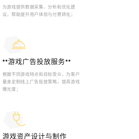
为游戏提供数据采集、分析和优化建
议，帮助提升用户体验与付费转化；
**游戏广告投放服务**
根据不同游戏特点和目标受众，为客户
量身定制线上广告投放策略，提高游戏
曝光度；
游戏资产设计与制作